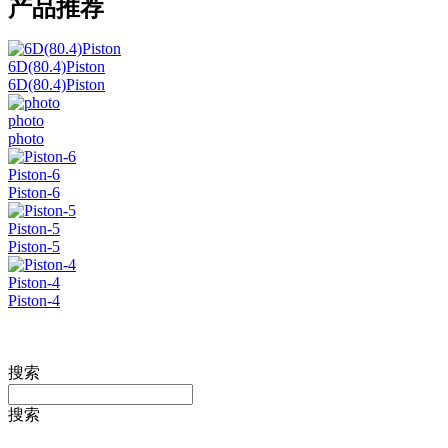
产品推荐
6D(80.4)Piston
6D(80.4)Piston
photo
photo
Piston-6
Piston-6
Piston-5
Piston-5
Piston-4
Piston-4
搜索
搜索
搜索