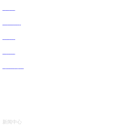
冷冻机
三亿·体育
铝铸件
汽油机
无油机连杆
新闻中心